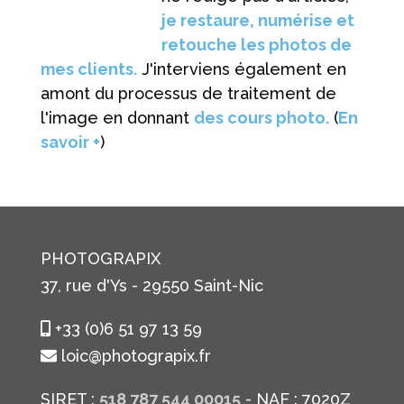
je restaure, numérise et
retouche les photos de
mes clients.
J'interviens également en
amont du processus de traitement de
l'image en donnant
des cours photo.
(
En
savoir +
)
PHOTOGRAPIX
37, rue d'Ys - 29550 Saint-Nic
+33 (0)6 51 97 13 59
loic@photograpix.fr
SIRET :
518 787 544 00015
- NAF : 7020Z