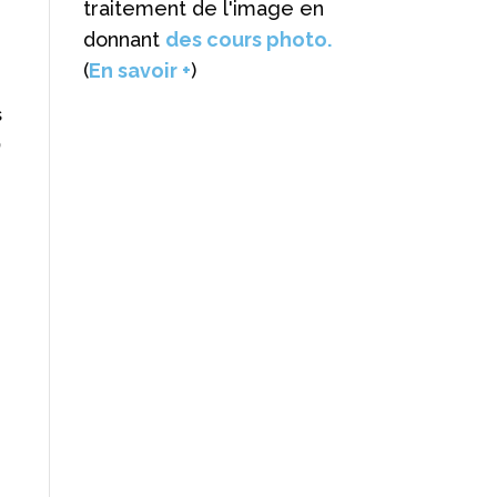
traitement de l'image en
donnant
des cours photo.
(
En savoir +
)
s

e