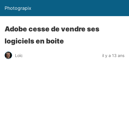
Photograpix
Adobe cesse de vendre ses
logiciels en boite
Loïc
il y a 13 ans