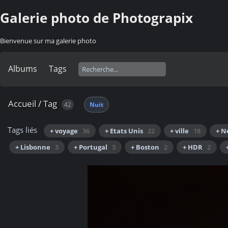
Galerie photo de Photograpix
Bienvenue sur ma galerie photo
Albums
Tags
Accueil
/
Tag
42
Nuit
Tags liés
+ voyage
36
+ Etats Unis
22
+ ville
18
+ N
+ Lisbonne
3
+ Portugal
3
+ Boston
2
+ HDR
2