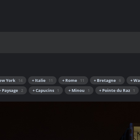
ew York
14
+ Italie
11
+ Rome
11
+ Bretagne
6
+ Wa
+ Paysage
2
+ Capucins
1
+ Minou
1
+ Pointe du Raz
1