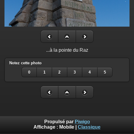
...à la pointe du Raz
Notez cette photo
0
1
2
3
4
5
Propulsé par
Piwigo
Affichage :
Mobile
|
Classique