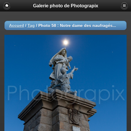
Galerie photo de Photograpix
Accueil
/
Tag
/
Photo 58 : Notre dame des naufragés...