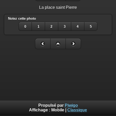
La place saint Pierre
Notez cette photo
0
1
2
3
4
5
Propulsé par
Piwigo
Affichage :
Mobile
|
Classique