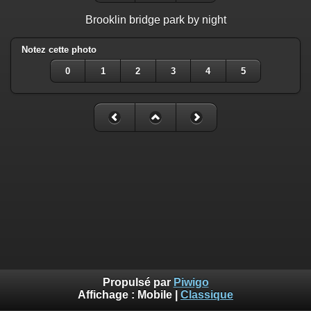
Brooklin bridge park by night
Notez cette photo
0
1
2
3
4
5
Propulsé par
Piwigo
Affichage :
Mobile
|
Classique