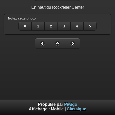
En haut du Rockfeller Center
Notez cette photo
0
1
2
3
4
5
Propulsé par
Piwigo
Affichage :
Mobile
|
Classique