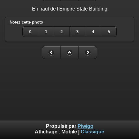
En haut de l'Empire State Building
Notez cette photo
0
1
2
3
4
5
Propulsé par
Piwigo
Affichage :
Mobile
|
Classique