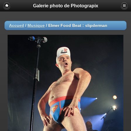
Galerie photo de Photograpix
Accueil
/
Musique
/
Elmer Food Beat : slipderman