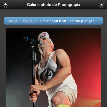
Galerie photo de Photograpix
Accueil
/
Musique
/
Elmer Food Beat : contre-plongée