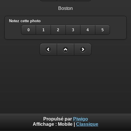
Boston
Notez cette photo
0
1
2
3
4
5
Propulsé par
Piwigo
Affichage :
Mobile
|
Classique