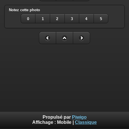
Notez cette photo
0
1
2
3
4
5
Propulsé par
Piwigo
Affichage :
Mobile
|
Classique