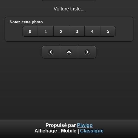
Voiture triste...
Notez cette photo
0
1
2
3
4
5
Propulsé par
Piwigo
Affichage :
Mobile
|
Classique