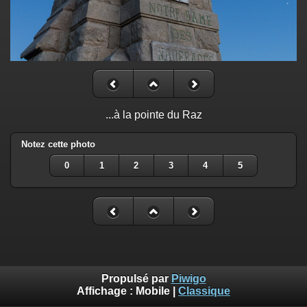
...à la pointe du Raz
Notez cette photo
0
1
2
3
4
5
Propulsé par
Piwigo
Affichage :
Mobile
|
Classique