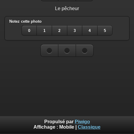
Le pêcheur
Notez cette photo
0
1
2
3
4
5
Propulsé par
Piwigo
Affichage :
Mobile
|
Classique