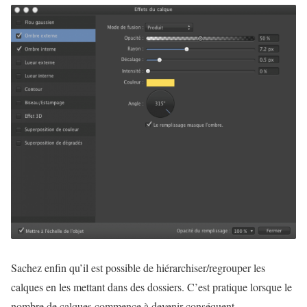
Sachez enfin qu’il est possible de hiérarchiser/regrouper les
calques en les mettant dans des dossiers. C’est pratique lorsque le
nombre de calques commence à devenir conséquent.