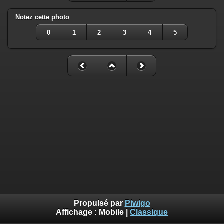
Notez cette photo
0
1
2
3
4
5
Propulsé par
Piwigo
Affichage :
Mobile
|
Classique