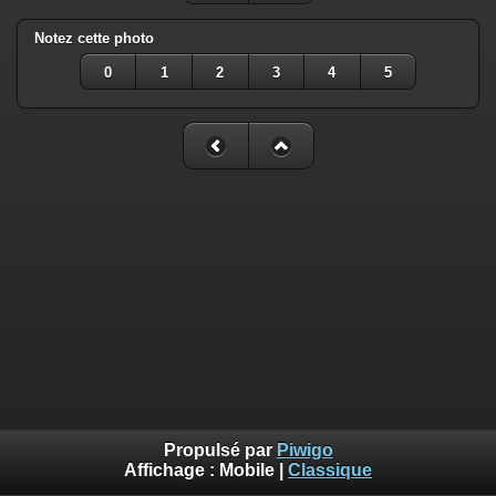
Notez cette photo
0
1
2
3
4
5
Propulsé par
Piwigo
Affichage :
Mobile
|
Classique