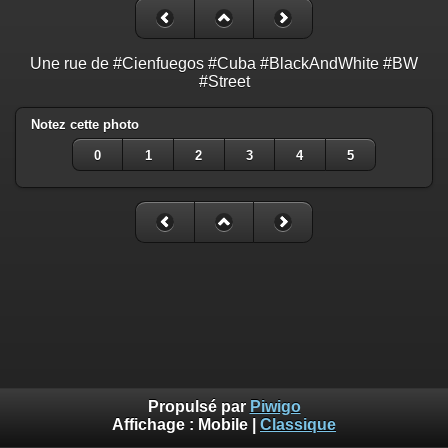
Une rue de #Cienfuegos #Cuba #BlackAndWhite #BW
#Street
Notez cette photo
0
1
2
3
4
5
Propulsé par
Piwigo
Affichage :
Mobile
|
Classique