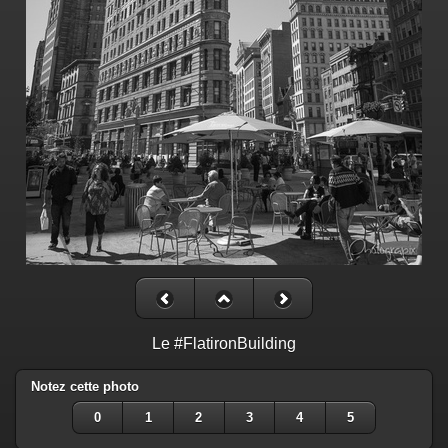
Le #FlatironBuilding
Notez cette photo
0
1
2
3
4
5