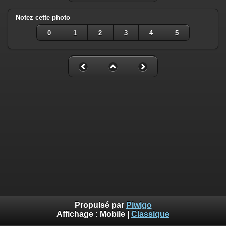
Notez cette photo
0
1
2
3
4
5
Propulsé par
Piwigo
Affichage :
Mobile
|
Classique