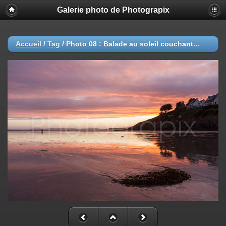
Galerie photo de Photograpix
Accueil
/
Tag
/
Photo 08 : Balade au soleil couchant...