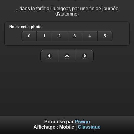
...dans la forêt d'Huelgoat, par une fin de journée
d'automne.
Notez cette photo
0
1
2
3
4
5
Propulsé par
Piwigo
Affichage :
Mobile
|
Classique