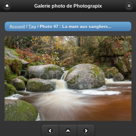
Galerie photo de Photograpix
Accueil
/
Tag
/
Photo 47 : La mare aux sangliers...