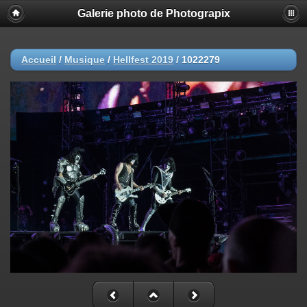
Galerie photo de Photograpix
Accueil
/
Musique
/
Hellfest 2019
/
1022279