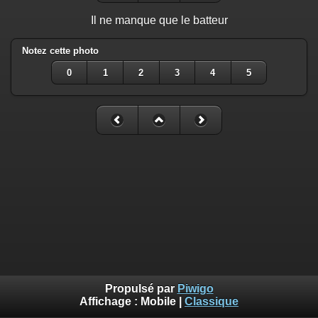
Il ne manque que le batteur
Notez cette photo
0
1
2
3
4
5
Propulsé par
Piwigo
Affichage :
Mobile
|
Classique