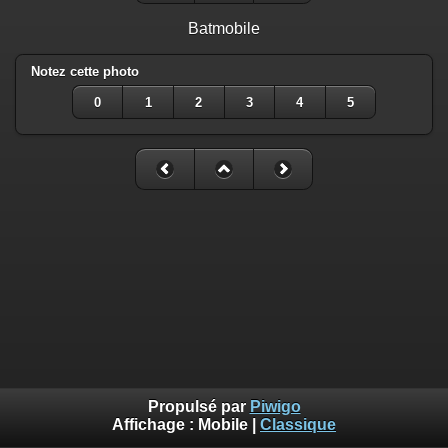
Batmobile
Notez cette photo
0
1
2
3
4
5
Propulsé par
Piwigo
Affichage :
Mobile
|
Classique