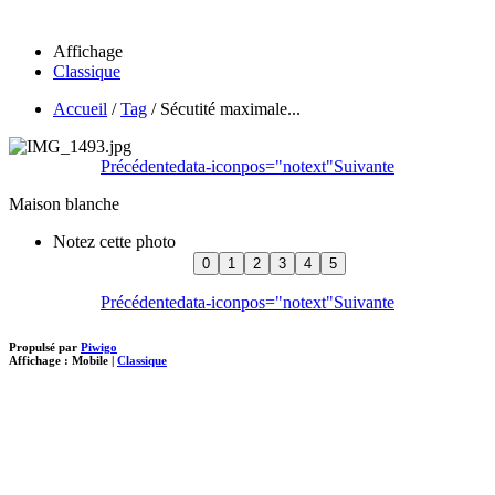
Affichage
Classique
Accueil
/
Tag
/
Sécutité maximale...
Précédente
data-iconpos="notext"
Suivante
Maison blanche
Notez cette photo
Précédente
data-iconpos="notext"
Suivante
Propulsé par
Piwigo
Affichage :
Mobile
|
Classique