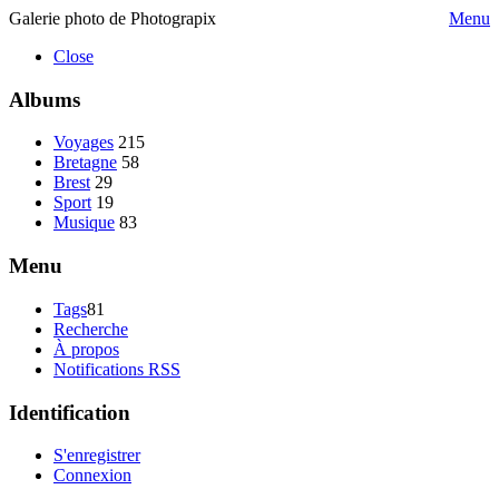
Galerie photo de Photograpix
Menu
Close
Albums
Voyages
215
Bretagne
58
Brest
29
Sport
19
Musique
83
Menu
Tags
81
Recherche
À propos
Notifications RSS
Identification
S'enregistrer
Connexion