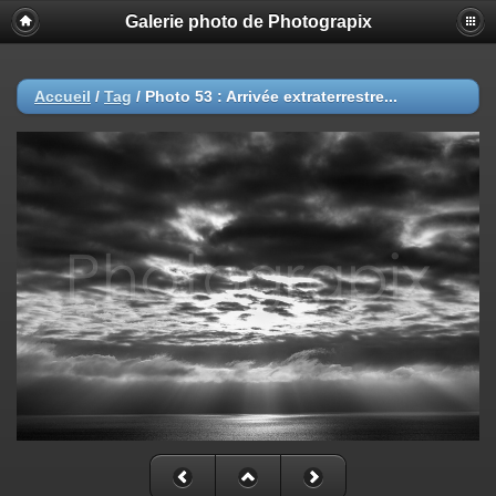
Galerie photo de Photograpix
Accueil
/
Tag
/
Photo 53 : Arrivée extraterrestre...