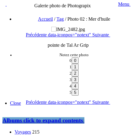
Menu
Galerie photo de Photograpix
Accueil
/
Tag
/
Photo 02 : Mer d'huile
Précédente
data-iconpos="notext"
Suivante
pointe de Tal Ar Grip
Notez cette photo
0
1
2
3
4
5
Précédente
data-iconpos="notext"
Suivante
Close
Albums
click to expand contents
Voyages
215