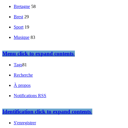
Bretagne
58
Brest
29
Sport
19
Musique
83
Menu
click to expand contents
Tags
81
Recherche
À propos
Notifications RSS
Identification
click to expand contents
S'enregistrer