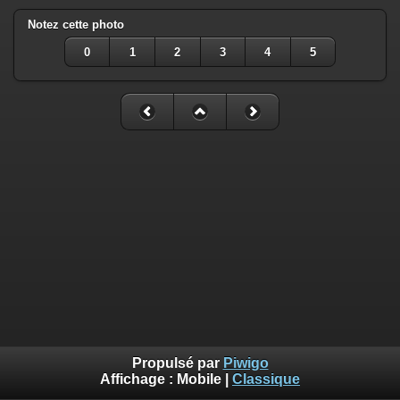
Notez cette photo
0
1
2
3
4
5
Propulsé par
Piwigo
Affichage :
Mobile
|
Classique