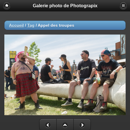
Galerie photo de Photograpix
Accueil
/
Tag
/
Appel des troupes