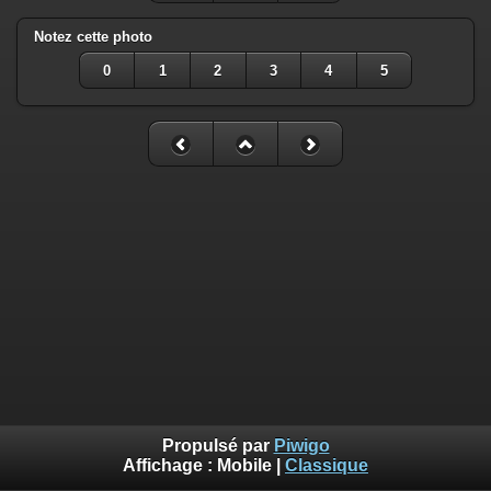
Notez cette photo
0
1
2
3
4
5
Propulsé par
Piwigo
Affichage :
Mobile
|
Classique