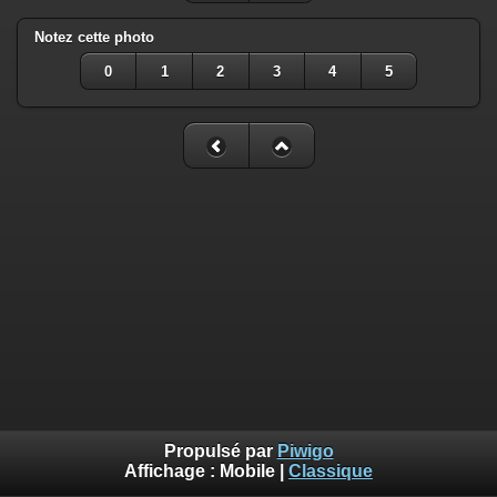
Notez cette photo
0
1
2
3
4
5
Propulsé par
Piwigo
Affichage :
Mobile
|
Classique