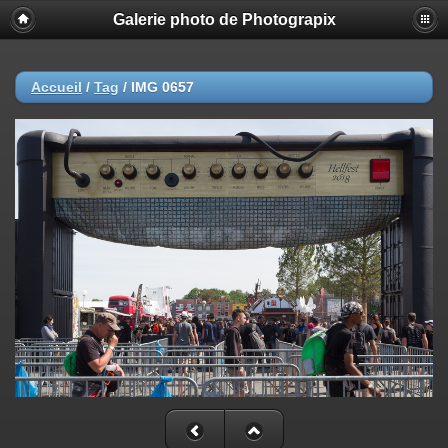
Galerie photo de Photograpix
Accueil
/
Tag
/
IMG 0657