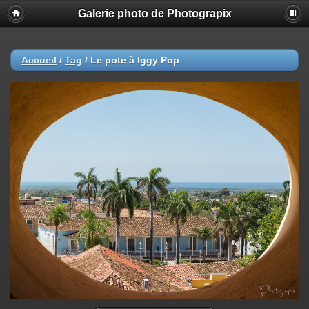
Galerie photo de Photograpix
Accueil
/
Tag
/
Le pote à Iggy Pop