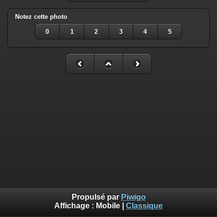
Notez cette photo
0
1
2
3
4
5
Propulsé par
Piwigo
Affichage :
Mobile
|
Classique