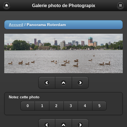
Galerie photo de Photograpix
Accueil
/
Panorama Roterdam
Notez cette photo
0
1
2
3
4
5