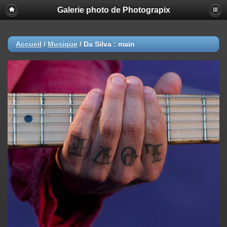
Galerie photo de Photograpix
Accueil
/
Musique
/
Da Silva : main