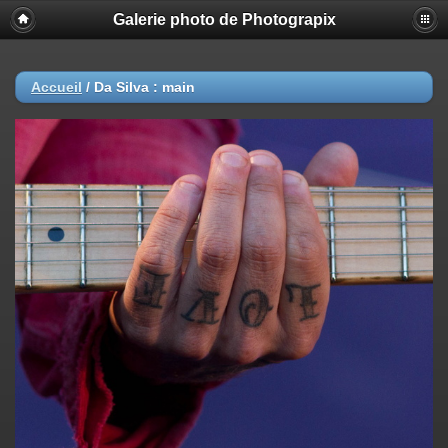
Galerie photo de Photograpix
Accueil
/
Da Silva : main