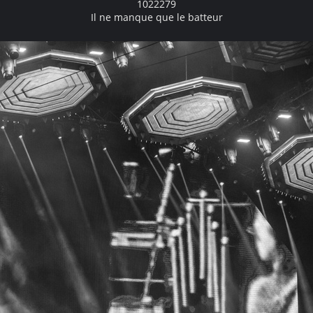
1022279
Il ne manque que le batteur