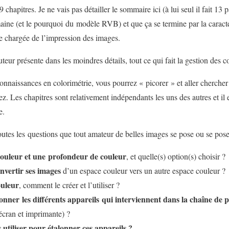
9 chapitres. Je ne vais pas détailler le sommaire ici (à lui seul il fait 13
ne (et le pourquoi du modèle RVB) et que ça se termine par la caractér
e chargée de l’impression des images.
uteur présente dans les moindres détails, tout ce qui fait la gestion des c
nnaissances en colorimétrie, vous pourrez « picorer » et aller chercher 
. Les chapitres sont relativement indépendants les uns des autres et il es
e.
toutes les questions que tout amateur de belles images se pose ou se poser
couleur et une profondeur de couleur
, et quelle(s) option(s) choisir ?
vertir ses images
d’un espace couleur vers un autre espace couleur ?
ouleur
, comment le créer et l’utiliser ?
nner les différents appareils qui interviennent dans la chaîne de
écran et imprimante) ?
ls utiliser pour étalonner ces appareils ?